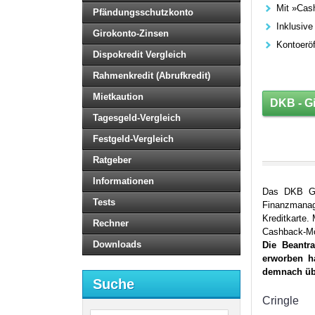
Mit »Cas
Pfändungsschutzkonto
Inklusive
Girokonto-Zinsen
Kontoeröf
Dispokredit Vergleich
Rahmenkredit (Abrufkredit)
Mietkaution
DKB - G
Tagesgeld-Vergleich
Festgeld-Vergleich
Ratgeber
Informationen
Das DKB Gir
Tests
Finanzmanag
Kreditkarte.
Rechner
Cashback-Mög
Downloads
Die Beantr
erworben h
demnach üb
Suche
Cringle