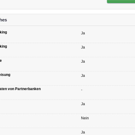
hes
king
Ja
king
Ja
e
Ja
eisung
Ja
aten von Partnerbanken
-
Ja
Nein
Ja