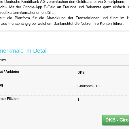
die Deutsche Kreditbank AG vereinfachen den Geldtransfer via Smartphone.
fach!« Mit der Cringle-App E-Geld an Freunde und Bekannte ganz einfach 
editkarteninformationen entfällt.
llt die Plattform für die Abwicklung der Transaktionen und führt im H
n aus – unabhängig bei welchem Bankinstitut die Nutzer ihre Konten führen.
merkmale im Detail
nes
ut / Anbieter
DKB
ng
Girokonto u18
ner Filialen
1
DKB - Giro