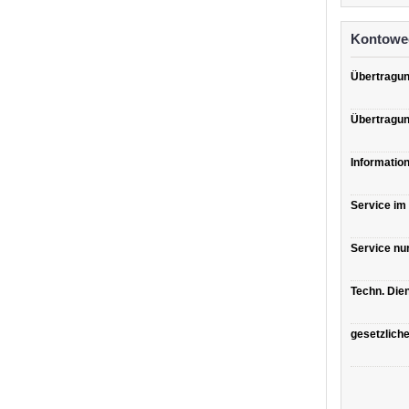
Kontowec
Übertragun
Übertragun
Informatio
Service im
Service nu
Techn. Dien
gesetzlich