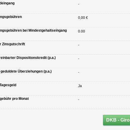
deingang
-
ungsgebühren
0,00 €
ngsgebühren bei Mindestgehaltseingang
0.00
er Zinsgutschrift
-
reinbarter Dispositionskredit (p.a.)
-
r geduldete Überziehungen (p.a.)
-
 Tagesgeld
Ja
tsgebühr pro Monat
-
DKB - Giro