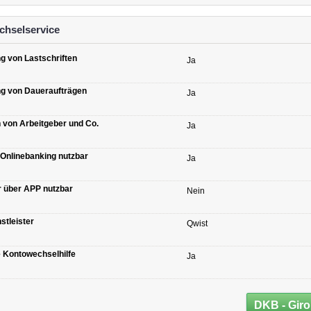
hselservice
g von Lastschriften
Ja
g von Daueraufträgen
Ja
n von Arbeitgeber und Co.
Ja
 Onlinebanking nutzbar
Ja
r über APP nutzbar
Nein
stleister
Qwist
e Kontowechselhilfe
Ja
DKB - Giro