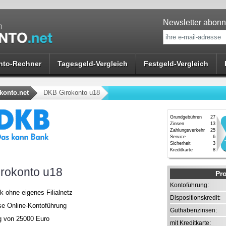
Newsletter abonn
nto-Rechner
Tagesgeld-Vergleich
Festgeld-Vergleich
konto.net
DKB Girokonto u18
Grundgebühren
27
Zinsen
13
Zahlungsverkehr
25
Service
6
Sicherheit
3
Kreditkarte
8
rokonto u18
Pr
Kontoführung:
k ohne eigenes Filialnetz
Dispositionskredit:
se Online-Kontoführung
Guthabenzinsen:
ag von 25000 Euro
mit Kreditkarte: