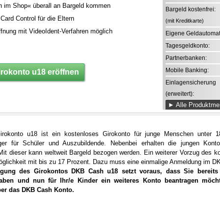
h im Shop« überall an Bargeld kommen
Bargeld kostenfrei:
 Card Control für die Eltern
(mit Kreditkarte)
fnung mit VideoIdent-Verfahren möglich
Eigene Geldautomat
Tagesgeldkonto:
Partnerbanken:
Mobile Banking:
irokonto u18 eröffnen
Einlagensicherung
(erweitert):
► Alle Produktmer
okonto u18 ist ein kostenloses Girokonto für junge Menschen unter 18
er für Schüler und Auszubildende. Nebenbei erhalten die jungen Konto
 Mit dieser kann weltweit Bargeld bezogen werden. Ein weiterer Vorzug des ko
lichkeit mit bis zu 17 Prozent. Dazu muss eine einmalige Anmeldung im DK
agung des Girokontos DKB Cash u18 setzt voraus, dass Sie bereit
aben und nun für Ihr/e Kinder ein weiteres Konto beantragen möchte
er das DKB Cash Konto.