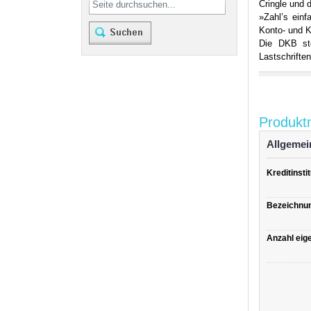
Cringle und 
»Zahl’s ein
Konto- und Kr
Die DKB ste
Lastschrifte
Produkt
Allgemei
Kreditinstit
Bezeichnu
Anzahl eige