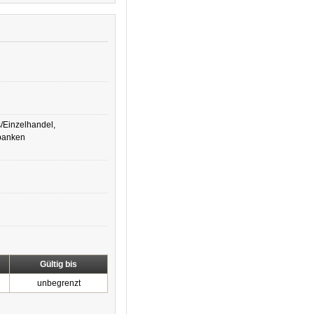
s/Einzelhandel,
banken
Gültig bis
unbegrenzt