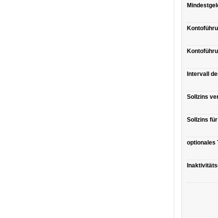
Mindestgel
Kontoführ
Kontoführu
Intervall d
Sollzins ve
Sollzins fü
optionales
Inaktivitä