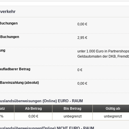
verkehr
 Buchungen
0,00 €
e Buchungen
2,95 €
ung
unter 1.000 Euro in Partnershop
Geldautomaten der DKB, Fremd
 aufladbarer Betrag
0 €
 Bareinzahlung (absolut)
0,00 €
Auslandsüberweisungen (Online) EURO - RAUM
atz
Ab Betrag
Bis Betrag
Gültig ab
 %
0,00 €
unbegrenzt
unbegrenzt
Auslandsüberweisungen(Online) NICHT EURO - RAUM