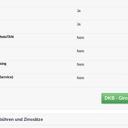
Ja
Ja
PhotoTAN
Nein
Nein
king
Nein
Service)
Nein
DKB - Giro
ühren und Zinssätze