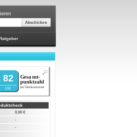
ieren
Ratgeber
82
oduktcheck
0,00 €
-
-