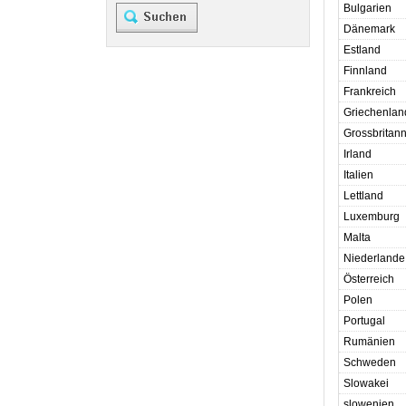
Bulgarien
Dänemark
Estland
Finnland
Frankreich
Griechenlan
Grossbritan
Irland
Italien
Lettland
Luxemburg
Malta
Niederlande
Österreich
Polen
Portugal
Rumänien
Schweden
Slowakei
slowenien