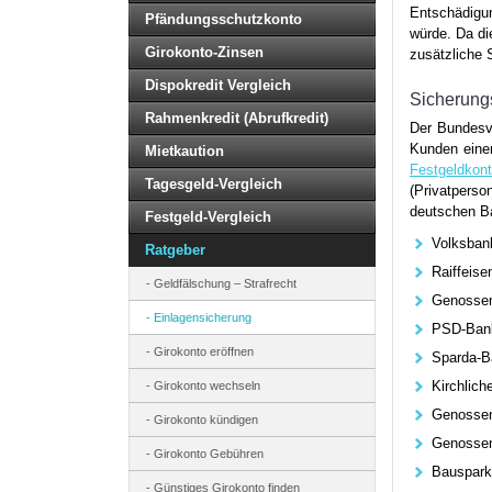
Entschädigu
Pfändungsschutzkonto
würde. Da di
Girokonto-Zinsen
zusätzliche 
Dispokredit Vergleich
Sicherung
Rahmenkredit (Abrufkredit)
Der Bundesv
Kunden einen
Mietkaution
Festgeldkon
Tagesgeld-Vergleich
(Privatperso
deutschen B
Festgeld-Vergleich
Volksban
Ratgeber
Raiffeis
Geldfälschung – Strafrecht
Genossen
Einlagensicherung
PSD-Ban
Girokonto eröffnen
Sparda-B
Kirchlich
Girokonto wechseln
Genossen
Girokonto kündigen
Genossen
Girokonto Gebühren
Bauspark
Günstiges Girokonto finden