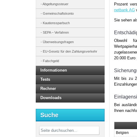
Prozent ver
Abgeltungssteuer
netbank AG
w
Gemeinschaftskonto
Sie sehen als
Kautionssparbuch
Entschädi
SEPA – Verfahren
Obwohl für
Überweisungsfragen
Wertpapierh
EU-Gesetz für den Zahlungsverkehr
zugelassene
20.000 Euro 
Falschgeld
Informationen
Sicherung
Mit bis zu 
Tests
Einzahlungen
Rechner
Einlagens
Downloads
Bei ausländ
Ihnen nachfo
Suche
Belgien