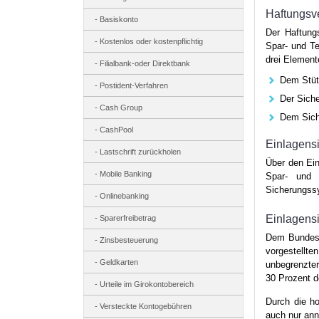
Haftungsv
Basiskonto
Der Haftung
Kostenlos oder kostenpflichtig
Spar- und Te
drei Element
Filialbank-oder Direktbank
Dem Stüt
Postident-Verfahren
Der Sich
Cash Group
Dem Sich
CashPool
Einlagens
Lastschrift zurückholen
Über den Ein
Mobile Banking
Spar- und 
Sicherungssy
Onlinebanking
Einlagens
Sparerfreibetrag
Dem Bundesv
Zinsbesteuerung
vorgestellt
Geldkarten
unbegrenzter
30 Prozent d
Urteile im Girokontobereich
Durch die h
Versteckte Kontogebühren
auch nur ann