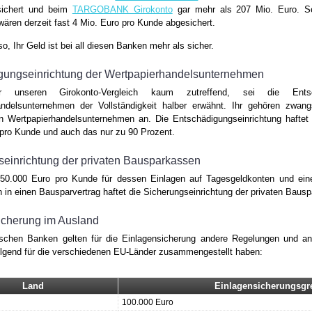
sichert und beim
TARGOBANK Girokonto
gar mehr als 207 Mio. Euro. Sel
ären derzeit fast 4 Mio. Euro pro Kunde abgesichert.
o, Ihr Geld ist bei all diesen Banken mehr als sicher.
gungseinrichtung der Wertpapierhandelsunternehmen
 unseren Girokonto-Vergleich kaum zutreffend, sei die Entsch
andelsunternehmen der Vollständigkeit halber erwähnt. Ihr gehören zwang
n Wertpapierhandelsunternehmen an. Die Entschädigungseinrichtung haftet 
pro Kunde und auch das nur zu 90 Prozent.
seinrichtung der privaten Bausparkassen
250.000 Euro pro Kunde für dessen Einlagen auf Tagesgeldkonten und ei
 in einen Bausparvertrag haftet die Sicherungseinrichtung der privaten Bauspa
icherung im Ausland
ischen Banken gelten für die Einlagensicherung andere Regelungen und an
lgend für die verschiedenen EU-Länder zusammengestellt haben:
Land
Einlagensicherungsgr
100.000 Euro