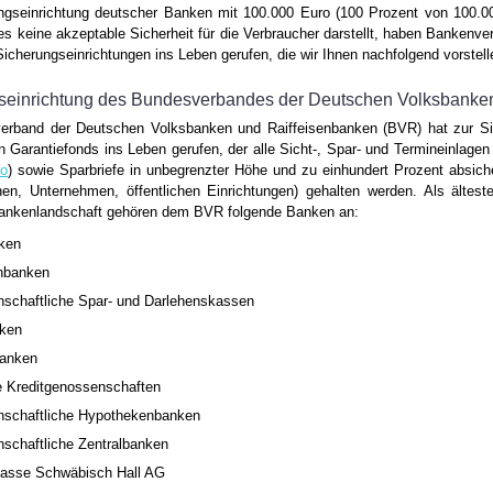
ngseinrichtung deutscher Banken mit 100.000 Euro (100 Prozent von 100.0
es keine akzeptable Sicherheit für die Verbraucher darstellt, haben Bankenve
Sicherungseinrichtungen ins Leben gerufen, die wir Ihnen nachfolgend vorstell
seinrichtung des Bundesverbandes der Deutschen Volksbanke
erband der Deutschen Volksbanken und Raiffeisenbanken (BVR) hat zur Sic
 Garantiefonds ins Leben gerufen, der alle Sicht-, Spar- und Termineinlagen 
to
) sowie Sparbriefe in unbegrenzter Höhe und zu einhundert Prozent absich
nen, Unternehmen, öffentlichen Einrichtungen) gehalten werden. Als ältest
ankenlandschaft gehören dem BVR folgende Banken an:
ken
enbanken
schaftliche Spar- und Darlehenskassen
ken
anken
e Kreditgenossenschaften
schaftliche Hypothekenbanken
schaftliche Zentralbanken
asse Schwäbisch Hall AG