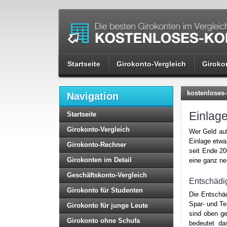
Startseite
Girokonto-Vergleich
Giroko
kostenloses-
Navigation
Einlag
Startseite
Girokonto-Vergleich
Wer Geld auf
Einlage etwa
Girokonto-Rechner
seit Ende 2
Girokonten im Detail
eine ganz n
Geschäftskonto-Vergleich
Entschädi
Girokonto für Studenten
Die Entschäd
Spar- und Te
Girokonto für junge Leute
sind oben ge
Girokonto ohne Schufa
bedeutet da