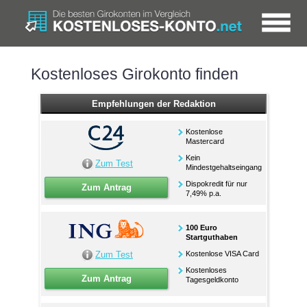
Kostenloses Girokonto finden
Empfehlungen der Redaktion
Kostenlose
Mastercard
Kein
Zum Test
Mindestgehaltseingang
Dispokredit für nur
Zum Antrag
7,49% p.a.
100 Euro
Startguthaben
Zum Test
Kostenlose VISA Card
Kostenloses
Zum Antrag
Tagesgeldkonto