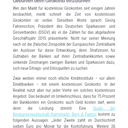
Gebühren beim Girokonto einzuführen
Wer den Markt für kostenlose Girokonten seit einigen Jahren
beobachtet, merkt schnell: die Zeit von kostenlosen
Girokonten ist vorbei. Dieselben Worte sprach Georg
Fahrenschon, Präsident des Deutschen Sparkassen- und
Giroverbandes (DSGV) als er die Zahlen für das abgelaufene
Geschäftsjahr 2015 präsentierte. Nicht nur seiner Meinung
nach ist die (falsche) Zinspolitik der Europäischen Zentralbank
der Auslöser für diese Entwicklung, denn Strafzinsen für
Guthaben der Banken auf ihren Zentralbankkonten sowie
sinkende Zinsmargen zwingen Banken und Sparkassen dazu,
sich neue Ertrags- und Erlösquellen zu suchen.
Zwar werben immer noch etliche Kreditinstitute – vor allem
Direktbanken – mit einem kostenlosen Girokonto. In der
Realität nutzt aber nur jeder Vierte ein solches kostenloses
Angebot. Das bedeutet im Umkehrschluss, dass für 75 Prozent
der Bankkonten ein Girokonto auch Geld kosten darf, wenn
denn die Leistung stimmt. Eine
Studie der
Beratungsgesellschaft Kampmann, Berg & Partner
kommt zu
folgenden Aussagen: „Jeder Zweite zahlt im Durchschnitt
sieben Euro pro Monat für die Kontoführung. Weitere 26