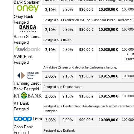
Laufzeiten zwischen 1 und 5 Jahren. Hohe Einlagensicherung.
Bank Sparbrief
3,10%
9,30%
930,00 €
10.930,00 €
100.000
Oney Bank
Festgeld aus Frankreich mit Top-Zinsen für kurze Laufzeiten!
Festgeld
3,10%
9,30%
930,00 €
10.930,00 €
100.000
Banca Sistema
Festgeld aus Italien!
Festgeld
3,10%
9,30%
930,00 €
10.930,00 €
100.000
zu 1
SWK Bank
Proz
Festgeld
Attraktive Zinsen und deutsche Einlagensicherung.
3,05%
9,15%
915,00 €
10.915,00 €
100.000
Hamburg Direct
Festgeld aus Deutschland.
Bank Festgeld
3,05%
9,15%
915,00 €
10.915,00 €
100.000
KT Bank
Festgeld aus Deutschland. Geldanlage nach sozial verantwort
Festgeld
Prinzipien
3,03%
9,09%
909,00 €
10.909,00 €
100.000
Coop Pank
Festgeld aus Estland.
Festgeld