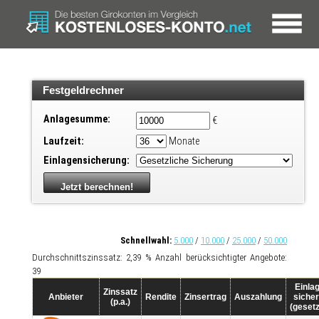
Festgeldrechner
Anlagesumme:
€
Laufzeit:
Monate
Einlagensicherung:
Schnellwahl:
5.000
/
10.000
/
25.000
/
50.000
Durchschnittszinssatz: 2,39 % Anzahl berücksichtigter Angebote:
39
Einla
Zinssatz
Anbieter
Rendite
Zinsertrag
Auszahlung
siche
(p.a.)
(gesetz