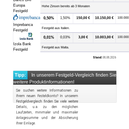
Europa
Hohe Zinsen bereits ab 3 Monaten
Festgeld
0,50%
1,50%
150,00 €
10.150,00 €
100.000
Imprebanca
Festgeld aus Italien.
Festgeld
0,01%
0,03%
3,00 €
10.003,00 €
100.000
Izola Bank
Festgeld aus Malta.
Festgeld
Stand:
08.08.2026
Tipp:
In unserem Festgeld-Vergleich finden Sie
weitere Produktinformationen!
Sie suchen weitere Informationen zu
Ihrem neuen Festeldkonto? In unserem
Festgeldvergleich finden Sie viele weitere
Details, u.a. zu den möglichen
Laufzeiten, minimaler und maximaler
Anlagesumme und der Absicherung
Ihrer Einlage.