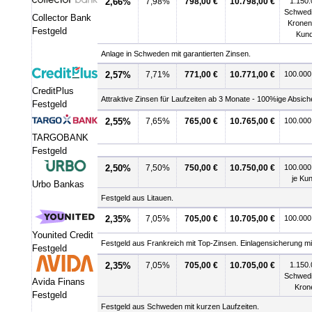
2,66%
7,98%
798,00 €
10.798,00 €
1.150.
Schwed
Collector Bank
Kronen
Festgeld
Kun
Anlage in Schweden mit garantierten Zinsen.
2,57%
7,71%
771,00 €
10.771,00 €
100.000
CreditPlus
Attraktive Zinsen für Laufzeiten ab 3 Monate - 100%ige Absiche
Festgeld
2,55%
7,65%
765,00 €
10.765,00 €
100.000
TARGOBANK
Festgeld
2,50%
7,50%
750,00 €
10.750,00 €
100.00
je Ku
Urbo Bankas
Festgeld aus Litauen.
2,35%
7,05%
705,00 €
10.705,00 €
100.000
Younited Credit
Festgeld aus Frankreich mit Top-Zinsen. Einlagensicherung mi
Festgeld
2,35%
7,05%
705,00 €
10.705,00 €
1.150.
Schwed
Avida Finans
Kron
Festgeld
Festgeld aus Schweden mit kurzen Laufzeiten.