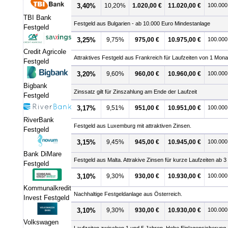
3,40%
10,20%
1.020,00 €
11.020,00 €
100.000
TBI Bank
Festgeld aus Bulgarien - ab 10.000 Euro Mindestanlage
Festgeld
3,25%
9,75%
975,00 €
10.975,00 €
100.000
Credit Agricole
Attraktives Festgeld aus Frankreich für Laufzeiten von 1 Mona
Festgeld
3,20%
9,60%
960,00 €
10.960,00 €
100.000
Bigbank
Zinssatz gilt für Zinszahlung am Ende der Laufzeit
Festgeld
3,17%
9,51%
951,00 €
10.951,00 €
100.000
RiverBank
Festgeld aus Luxemburg mit attraktiven Zinsen.
Festgeld
3,15%
9,45%
945,00 €
10.945,00 €
100.000
Bank DiMare
Festgeld aus Malta. Attrakive Zinsen für kurze Laufzeiten ab 3
Festgeld
3,10%
9,30%
930,00 €
10.930,00 €
100.000
Kommunalkredit
Nachhaltige Festgeldanlage aus Österreich.
Invest Festgeld
3,10%
9,30%
930,00 €
10.930,00 €
100.000
Volkswagen