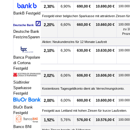
2,30%
6,90%
690,00 €
10.690,00 €
100.000
BankB Festgeld
Festgeld einer belgischen Sparkasse mit attraktiven Zinsen für
2,20%
6,60%
660,00 €
10.660,00 €
100.000
zu 1
Deutsche Bank
Proz
FestzinsSparen
Aktion: Neukundenzins für 12 Monate Laufzeit
2,10%
6,30%
630,00 €
10.630,00 €
100.000
Banca Popolare
di Cortona
Festgeld
2,02%
6,06%
606,00 €
10.606,00 €
100.000
Südtiroler
Sparkasse
Kostenloses Tagesgeldkonto dient als Verrechnungskonto.
Festgeld
2,00%
6,00%
600,00 €
10.600,00 €
100.00
BluOr Bank
Festgeld aus Lettland mit hohen Zinsen für kurze Laufzeiten.
Festgeld
1,92%
5,76%
576,00 €
10.576,00 €
100.000
Banco BNI