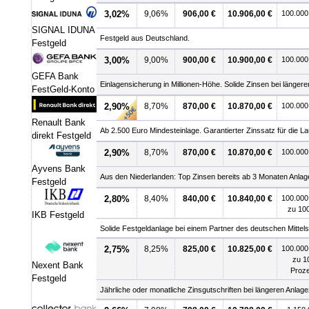
3,02%
9,06%
906,00 €
10.906,00 €
100.000
SIGNAL IDUNA
Festgeld aus Deutschland.
Festgeld
3,00%
9,00%
900,00 €
10.900,00 €
100.000
GEFA Bank
Einlagensicherung in Millionen-Höhe. Solide Zinsen bei längere
FestGeld-Konto
2,90%
8,70%
870,00 €
10.870,00 €
100.000
Renault Bank
Ab 2.500 Euro Mindesteinlage. Garantierter Zinssatz für die Lau
direkt Festgeld
2,90%
8,70%
870,00 €
10.870,00 €
100.000
Ayvens Bank
Aus den Niederlanden: Top Zinsen bereits ab 3 Monaten Anlag
Festgeld
2,80%
8,40%
840,00 €
10.840,00 €
100.000
zu 10
IKB Festgeld
Solide Festgeldanlage bei einem Partner des deutschen Mittel
2,75%
8,25%
825,00 €
10.825,00 €
100.000
zu 1
Nexent Bank
Proz
Festgeld
Jährliche oder monatliche Zinsgutschriften bei längeren Anlag