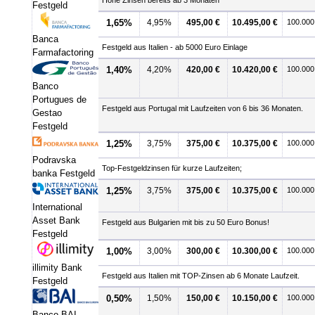
Hohe Zinsen bereits ab 3 Monaten
Festgeld
1,65%
4,95%
495,00 €
10.495,00 €
100.000
Banca
Festgeld aus Italien - ab 5000 Euro Einlage
Farmafactoring
1,40%
4,20%
420,00 €
10.420,00 €
100.000
Banco
Portugues de
Festgeld aus Portugal mit Laufzeiten von 6 bis 36 Monaten.
Gestao
Festgeld
1,25%
3,75%
375,00 €
10.375,00 €
100.000
Podravska
Top-Festgeldzinsen für kurze Laufzeiten;
banka Festgeld
1,25%
3,75%
375,00 €
10.375,00 €
100.000
International
Asset Bank
Festgeld aus Bulgarien mit bis zu 50 Euro Bonus!
Festgeld
1,00%
3,00%
300,00 €
10.300,00 €
100.000
illimity Bank
Festgeld aus Italien mit TOP-Zinsen ab 6 Monate Laufzeit.
Festgeld
0,50%
1,50%
150,00 €
10.150,00 €
100.000
Banco BAI