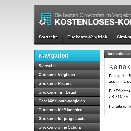
Startseite
Girokonto-Vergleich
Giroko
kostenloses-
Navigation
Keine 
Startseite
Girokonto-Vergleich
Fertigt die
zustimmt, so
Girokonto-Rechner
Für Pflichth
Girokonten im Detail
ZR 244/90).
Geschäftskonto-Vergleich
Für tatsächl
Girokonto für Studenten
Girokonto für junge Leute
Girokonto ohne Schufa