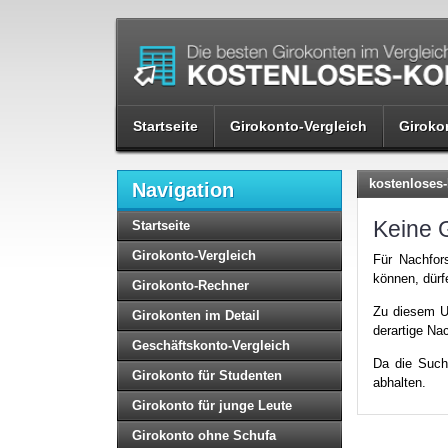
Startseite
Girokonto-Vergleich
Giroko
kostenloses-
Navigation
Keine 
Startseite
Girokonto-Vergleich
Für Nachfor
können, dürf
Girokonto-Rechner
Zu diesem Ur
Girokonten im Detail
derartige Na
Geschäftskonto-Vergleich
Da die Such
Girokonto für Studenten
abhalten.
Girokonto für junge Leute
Girokonto ohne Schufa