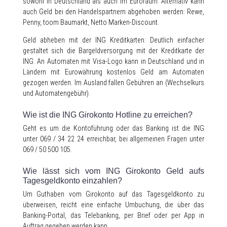
sowohl in Deutschland als auch im Euroraum. Alternativ kann
auch Geld bei den Handelspartnern abgehoben werden: Rewe,
Penny, toom Baumarkt, Netto Marken-Discount.
Geld abheben mit der ING Kreditkarten: Deutlich einfacher
gestaltet sich die Bargeldversorgung mit der Kreditkarte der
ING. An Automaten mit Visa-Logo kann in Deutschland und in
Ländern mit Eurowährung kostenlos Geld am Automaten
gezogen werden. Im Ausland fallen Gebühren an (Wechselkurs
und Automatengebühr).
Wie ist die ING Girokonto Hotline zu erreichen?
Geht es um die Kontoführung oder das Banking ist die ING
unter 069 / 34 22 24 erreichbar, bei allgemeinen Fragen unter
069 / 50 500 105.
Wie lässt sich vom ING Girokonto Geld aufs
Tagesgeldkonto einzahlen?
Um Guthaben vom Girokonto auf das Tagesgeldkonto zu
überweisen, reicht eine einfache Umbuchung, die über das
Banking-Portal, das Telebanking, per Brief oder per App in
Auftrag gegeben werden kann.