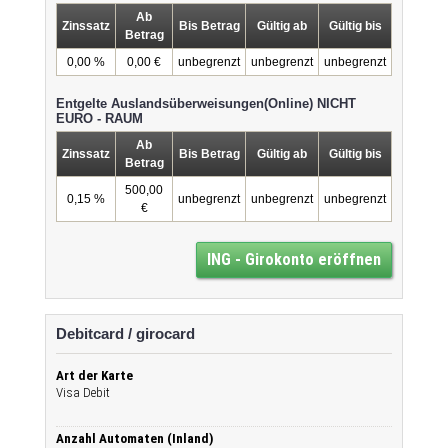
Ab
Zinssatz
Bis Betrag
Gültig ab
Gültig bis
Betrag
0,00 %
0,00 €
unbegrenzt
unbegrenzt
unbegrenzt
Entgelte Auslandsüberweisungen(Online) NICHT
EURO - RAUM
Ab
Zinssatz
Bis Betrag
Gültig ab
Gültig bis
Betrag
500,00
0,15 %
unbegrenzt
unbegrenzt
unbegrenzt
€
ING - Girokonto eröffnen
Debitcard / girocard
Art der Karte
Visa Debit
Anzahl Automaten (Inland)