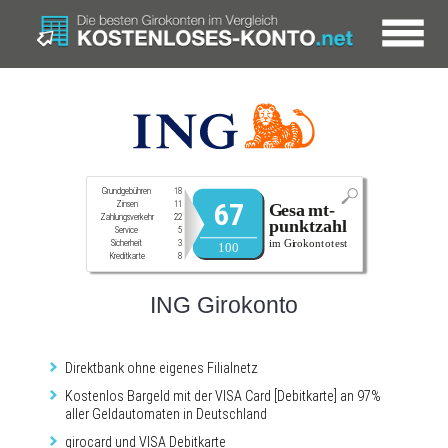
Grundgebühren
18
67
Zinsen
11
Zahlungsverkehr
22
Service
5
Sicherheit
3
Kreditkarte
8
ING Girokonto
Direktbank ohne eigenes Filialnetz
Kostenlos Bargeld mit der VISA Card [Debitkarte] an 97%
aller Geldautomaten in Deutschland
girocard und VISA Debitkarte