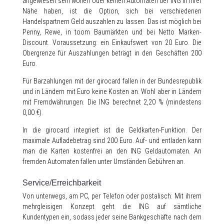
angewiesen sein wollen oder keinen Automaten der ING in ihrer
Nähe haben, ist die Option, sich bei verschiedenen
Handelspartnern Geld auszahlen zu lassen. Das ist möglich bei
Penny, Rewe, in toom Baumärkten und bei Netto Marken-
Discount. Voraussetzung: ein Einkaufswert von 20 Euro. Die
Obergrenze für Auszahlungen beträgt in den Geschäften 200
Euro.
Für Barzahlungen mit der girocard fallen in der Bundesrepublik
und in Ländern mit Euro keine Kosten an. Wohl aber in Ländern
mit Fremdwährungen. Die ING berechnet 2,20 % (mindestens
0,00 €).
In die girocard integriert ist die Geldkarten-Funktion. Der
maximale Aufladebetrag sind 200 Euro. Auf- und entladen kann
man die Karten kostenfrei an den ING Geldautomaten. An
fremden Automaten fallen unter Umständen Gebühren an.
Service/Erreichbarkeit
Von unterwegs, am PC, per Telefon oder postalisch: Mit ihrem
mehrgleisigen Konzept geht die ING auf sämtliche
Kundentypen ein, sodass jeder seine Bankgeschäfte nach dem