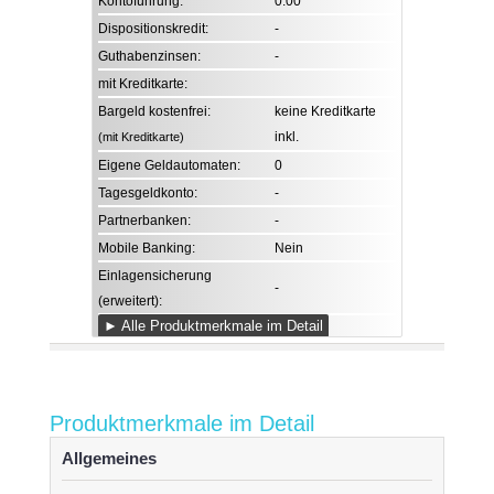
Kontoführung:
0.00
Dispositionskredit:
-
Guthabenzinsen:
-
mit Kreditkarte:
Bargeld kostenfrei:
keine Kreditkarte
inkl.
(mit Kreditkarte)
Eigene Geldautomaten:
0
Tagesgeldkonto:
-
Partnerbanken:
-
Mobile Banking:
Nein
Einlagensicherung
-
(erweitert):
► Alle Produktmerkmale im Detail
Produktmerkmale im Detail
Allgemeines