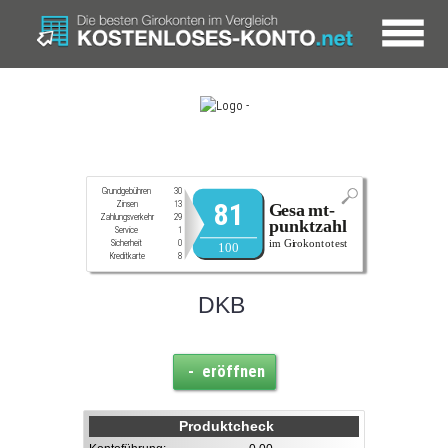
Grundgebühren
30
81
Zinsen
13
Zahlungsverkehr
29
Service
1
Sicherheit
0
Kreditkarte
8
DKB
- eröffnen
Produktcheck