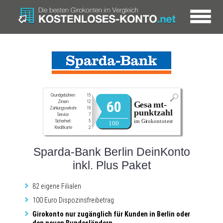
Grundgebühren
15
60
Zinsen
12
Zahlungsverkehr
19
Service
7
Sicherheit
5
Kreditkarte
2
Sparda-Bank Berlin DeinKonto
inkl. Plus Paket
82 eigene Filialen
100 Euro Dispozinsfreibetrag
Girokonto nur zugänglich für Kunden in Berlin oder