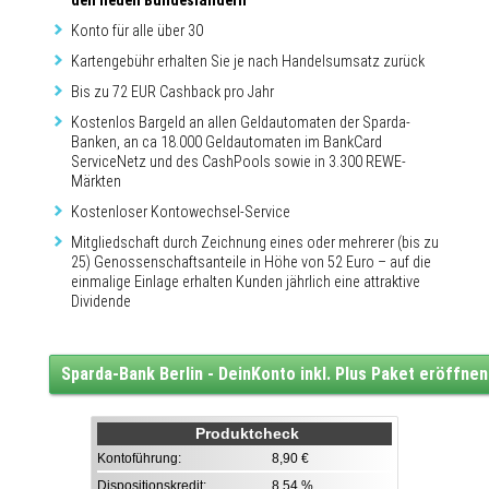
den neuen Bundesländern
Konto für alle über 30
Kartengebühr erhalten Sie je nach Handelsumsatz zurück
Bis zu 72 EUR Cashback pro Jahr
Kostenlos Bargeld an allen Geldautomaten der Sparda-
Banken, an ca 18.000 Geldautomaten im BankCard
ServiceNetz und des CashPools sowie in 3.300 REWE-
Märkten
Kostenloser Kontowechsel-Service
Mitgliedschaft durch Zeichnung eines oder mehrerer (bis zu
25) Genossenschaftsanteile in Höhe von 52 Euro – auf die
einmalige Einlage erhalten Kunden jährlich eine attraktive
Dividende
Sparda-Bank Berlin - DeinKonto inkl. Plus Paket eröffnen
Produktcheck
Kontoführung:
8,90 €
Dispositionskredit:
8,54 %