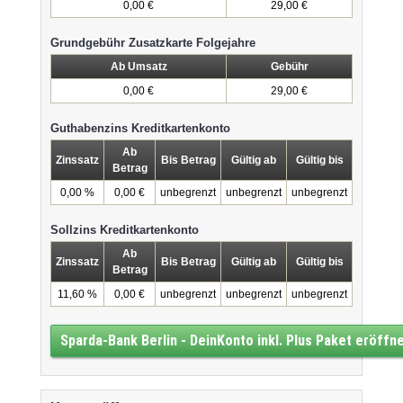
0,00 €
29,00 €
Grundgebühr Zusatzkarte Folgejahre
Ab Umsatz
Gebühr
0,00 €
29,00 €
Guthabenzins Kreditkartenkonto
Ab
Zinssatz
Bis Betrag
Gültig ab
Gültig bis
Betrag
0,00 %
0,00 €
unbegrenzt
unbegrenzt
unbegrenzt
Sollzins Kreditkartenkonto
Ab
Zinssatz
Bis Betrag
Gültig ab
Gültig bis
Betrag
11,60 %
0,00 €
unbegrenzt
unbegrenzt
unbegrenzt
Sparda-Bank Berlin - DeinKonto inkl. Plus Paket eröffn