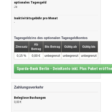
optionales Tagesgeld
Ja
Inaktivitätsgebühr pro Monat
-
Tagesgeldzins des optionalen Tagesgeldkontos
Ab
Zinssatz
Bis Betrag
Gültig ab
Gültig bis
Betrag
0,15 %
0,00 €
unbegrenzt
unbegrenzt
unbegrenzt
Sparda-Bank Berlin - DeinKonto inkl. Plus Paket eröffn
Zahlungsverkehr
Beleglose Buchungen
0,00 €