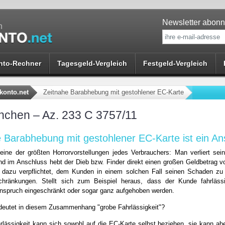
Newsletter abonn
nto-Rechner
Tagesgeld-Vergleich
Festgeld-Vergleich
konto.net
Zeitnahe Barabhebung mit gestohlener EC-Karte
chen – Az. 233 C 3757/11
e Barabhebung mit gestohlener EC-Karte ist ein A
eine der größten Horrorvorstellungen jedes Verbrauchers: Man verliert sei
nd im Anschluss hebt der Dieb bzw. Finder direkt einen großen Geldbetrag 
 dazu verpflichtet, dem Kunden in einem solchen Fall seinen Schaden zu e
schränkungen. Stellt sich zum Beispiel heraus, dass der Kunde fahrläss
nspruch eingeschränkt oder sogar ganz aufgehoben werden.
deutet in diesem Zusammenhang "grobe Fahrlässigkeit"?
rlässigkeit kann sich sowohl auf die EC-Karte selbst beziehen, sie kann a