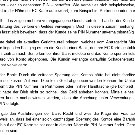
r – der so genannten PIN – betreffen. Wie verhält es sich beispielsweis
t in der Nähe der EC-Karte aufbewahrt, zum Beispiel im Portmonee oder in 
ll – das zeigen mehrere vorangegangene Gerichtsurteile – handelt der Kunde 
tattung des verlorenen Geldes verweigern. Doch in diesem Zusammenhang st
 lässt sich beweisen, dass der Kunde seine PIN Nummer unverhältnismäßig 
nte dabei ein aktuelles Gerichtsurteil bringen, welches vom Amtsgericht M
 liegenden Fall ging es um die Kundin einer Bank, der ihre EC-Karte gestoh
l zeitnah nach Bemerken bei ihrer Bank meldete und das Konto sperren ließ,
Euro von Konto abgehoben. Die Kundin verlangte daraufhin Schadenersatz
hst verweigerte.
der Bank: Durch die zeitnahe Sperrung des Kontos hätte bei nicht fahrlä
ieser kurzen Zeit vom Dieb kein Geld abgehoben werden können. Im Umkeh
omit die PIN Nummer im Portmonee oder in ihrer Handtasche (die komplett 
 hätte der Dieb nicht so schnell das Geld abheben können. Mittels eines 
en konnte nachgewiesen werden, dass die Abhebung unter Verwendung d
IN erfolgte.
 gab den Ausführungen der Bank Recht und wies die Klage der Frau ab.
eis an, dass bei einer solch kurzfristigen Sperrung des Kontos eine Barab
b auf der EC-Karte selbst oder in direkter Nähe die PIN Nummer findet. Ge
esen sein.