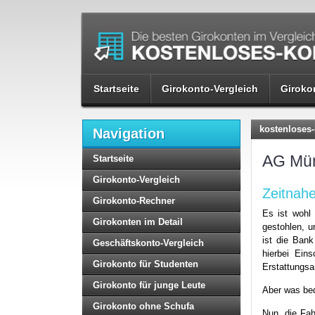
Startseite
Girokonto-Vergleich
Giroko
kostenloses-
Navigation
AG Mün
Startseite
Girokonto-Vergleich
Zeitnah
Girokonto-Rechner
Es ist wohl 
Girokonten im Detail
gestohlen, u
ist die Bank
Geschäftskonto-Vergleich
hierbei Ein
Girokonto für Studenten
Erstattungsa
Girokonto für junge Leute
Aber was be
Girokonto ohne Schufa
Nun, die Fah