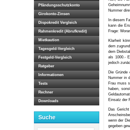
Geheimnumme
Pfändungsschutzkonto
Nummer direk
Girokonto-Zinsen
In diesem Fa
Dispokredit Vergleich
kann die Ers
Frage: Woran
Rahmenkredit (Abrufkredit)
Mietkaution
Klarheit kön
dem zugrunde
Tagesgeld-Vergleich
dem Diebstah
als 1000.- 
Festgeld-Vergleich
jedoch zunäc
Ratgeber
Die Gründe 
Informationen
Nummer in d
Frau muss s
Tests
haben, sonst
Rechner
Geldautomat
Einsatz der P
Downloads
Das Gericht
Anscheinsbew
Suche
wenn der Die
gegeben gew